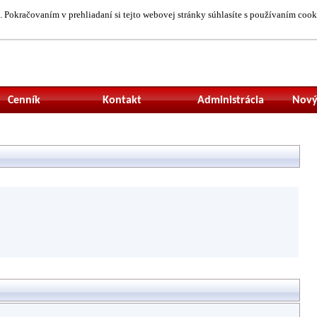
 Pokračovaním v prehliadaní si tejto webovej stránky súhlasíte s používaním cook
Neprihlásený uží
Cenník
Kontakt
Administrácia
Nový