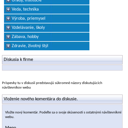
Úrady, inštitúcie
Veda, technika
Výroba, priemysel
Vzdelávanie, školy
Zábava, hobby
Zdravie, životný štýl
Diskusia k firme
Príspevky tu v diskusii predstavujú súkromné názory diskutujúcich
návštevníkov webu
Vloženie nového komentára do diskusie.
Vložte nový komentár. Podeľte sa o svoje skúsenosti s ostatnými návštevníkmi
webu.