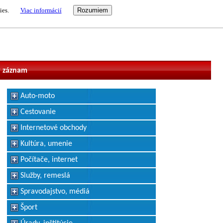
ies.
Viac informácií
vateľ
 záznam
Auto-moto
Cestovanie
Internetové obchody
Kultúra, umenie
Počítače, internet
Služby, remeslá
Spravodajstvo, médiá
Šport