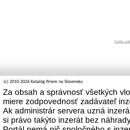
Ďalšie od
(c) 2010-2026 Katalóg firiem na Slovensku
Za obsah a správnosť všetkých vlo
miere zodpovednosť zadávateľ inz
Ak administrár servera uzná inzer
si právo takýto inzerát bez náhrad
Portál nemá nič spoločného s inzer