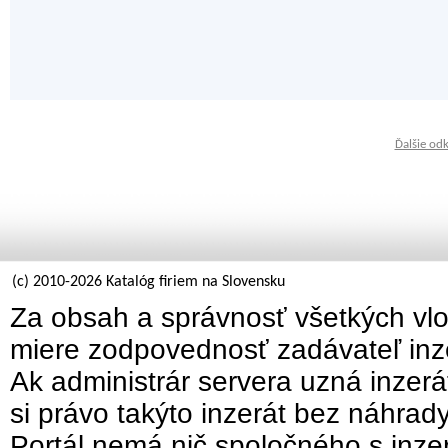
Ďalšie od
(c) 2010-2026 Katalóg firiem na Slovensku
Za obsah a správnosť všetkých vlo
miere zodpovednosť zadávateľ inz
Ak administrár servera uzná inzer
si právo takýto inzerát bez náhrad
Portál nemá nič spoločného s inzer