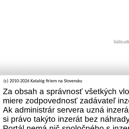
Ďalšie od
(c) 2010-2026 Katalóg firiem na Slovensku
Za obsah a správnosť všetkých vlo
miere zodpovednosť zadávateľ inz
Ak administrár servera uzná inzer
si právo takýto inzerát bez náhrad
Portál nemá nič spoločného s inzer